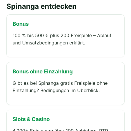
Spinanga entdecken
Bonus
100 % bis 500 € plus 200 Freispiele – Ablauf
und Umsatzbedingungen erklärt.
Bonus ohne Einzahlung
Gibt es bei Spinanga gratis Freispiele ohne
Einzahlung? Bedingungen im Überblick.
Slots & Casino
4.000+ Spiele von über 100 Anbietern, RTP