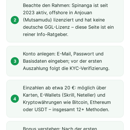
Beachte den Rahmen: Spinanga ist seit
2023 aktiv, offshore in Anjouan
(Mutsamudu) lizenziert und hat keine
deutsche GGL-Lizenz – diese Seite ist ein
reiner Info-Ratgeber.
Konto anlegen: E-Mail, Passwort und
Basisdaten eingeben; vor der ersten
Auszahlung folgt die KYC-Verifizierung.
Einzahlen ab etwa 20 €: möglich über
Karten, E-Wallets (Skrill, Neteller) und
Kryptowährungen wie Bitcoin, Ethereum
oder USDT – insgesamt 12+ Methoden.
Bonus verstehen: Nach der ersten