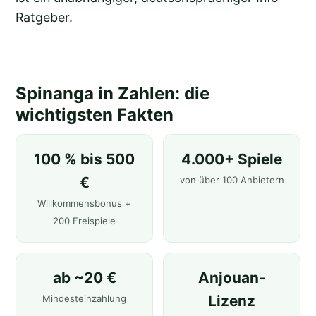
Ratgeber.
Spinanga in Zahlen: die
wichtigsten Fakten
100 % bis 500
4.000+ Spiele
€
von über 100 Anbietern
Willkommensbonus +
200 Freispiele
ab ~20 €
Anjouan-
Lizenz
Mindesteinzahlung