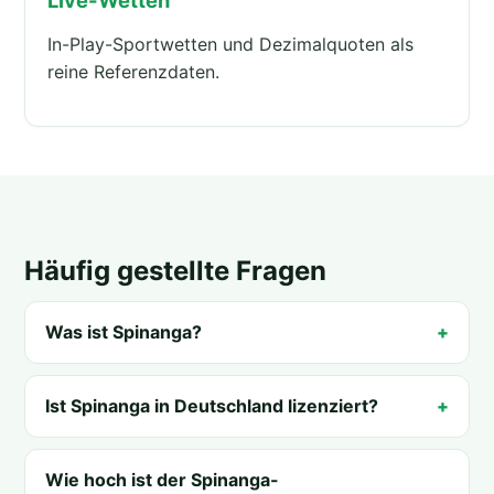
In-Play-Sportwetten und Dezimalquoten als
reine Referenzdaten.
Häufig gestellte Fragen
Was ist Spinanga?
Ist Spinanga in Deutschland lizenziert?
Wie hoch ist der Spinanga-