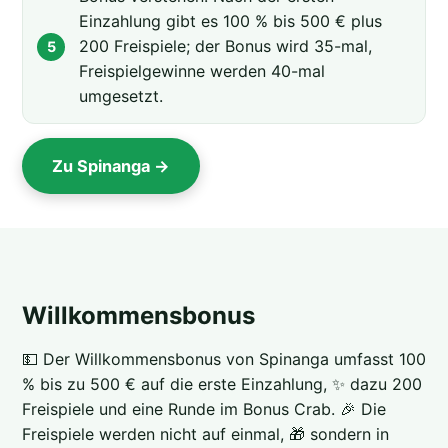
Einzahlung gibt es 100 % bis 500 € plus
200 Freispiele; der Bonus wird 35-mal,
Freispielgewinne werden 40-mal
umgesetzt.
Zu Spinanga →
Willkommensbonus
💵 Der Willkommensbonus von Spinanga umfasst 100
% bis zu 500 € auf die erste Einzahlung, ✨ dazu 200
Freispiele und eine Runde im Bonus Crab. 🎉 Die
Freispiele werden nicht auf einmal, 🎁 sondern in